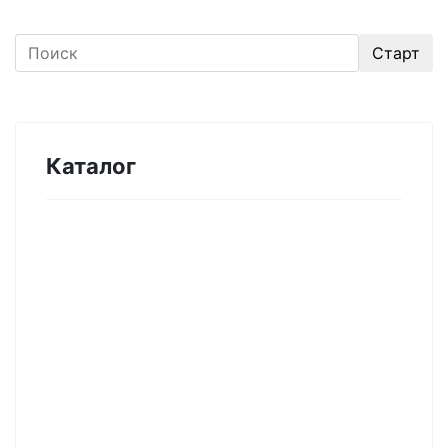
Каталог
Оборудование для микроэлектроники.
Печи. Нанесение покрытий (1175)
Магнетронное напыление (141)
Плавильные печи (46)
Плазменное напыление (29)
Плазменный очиститель (63)
Центрифуга для нанесения покрытий (60)
Термическое нанесение покрытий (48)
Система спрей-пиролиза (10)
Электропрядение нановолокон (19)