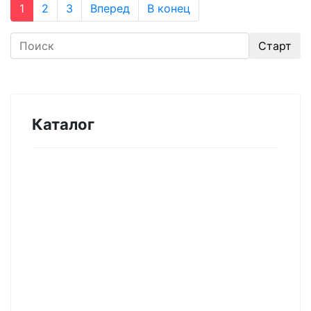
1
2
3
Вперед
В конец
Каталог
Оборудование для микроэлектроники.
Печи. Нанесение покрытий (1175)
Магнетронное напыление (141)
Плавильные печи (46)
Плазменное напыление (29)
Плазменный очиститель (63)
Центрифуга для нанесения покрытий (60)
Термическое нанесение покрытий (48)
Система спрей-пиролиза (10)