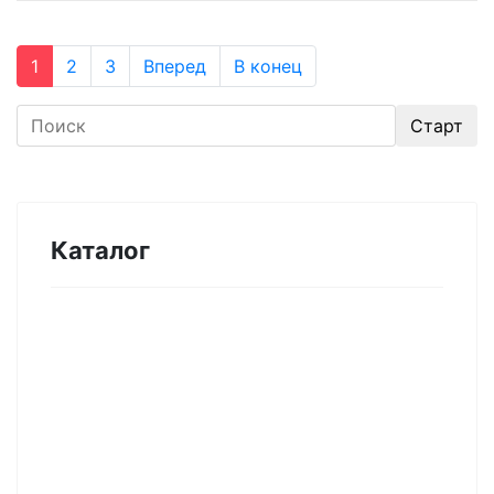
1
2
3
Вперед
В конец
Каталог
Оборудование для микроэлектроники.
Печи. Нанесение покрытий (1175)
Магнетронное напыление (141)
Плавильные печи (46)
Плазменное напыление (29)
Плазменный очиститель (63)
Центрифуга для нанесения покрытий (60)