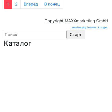
1
2
Вперед
В конец
Copyright MAXXmarketing GmbH
JoomShopping Download & Support
Каталог
Оборудование для микроэлектроники. Печи.
Нанесение покрытий (1175)
Магнетронное напыление (141)
Плавильные печи (46)
Плазменное напыление (29)
Плазменный очиститель (63)
Центрифуга для нанесения покрытий (60)
Термическое нанесение покрытий (48)
Система спрей-пиролиза (10)
Электропрядение нановолокон (19)
Трубчатые печи (60)