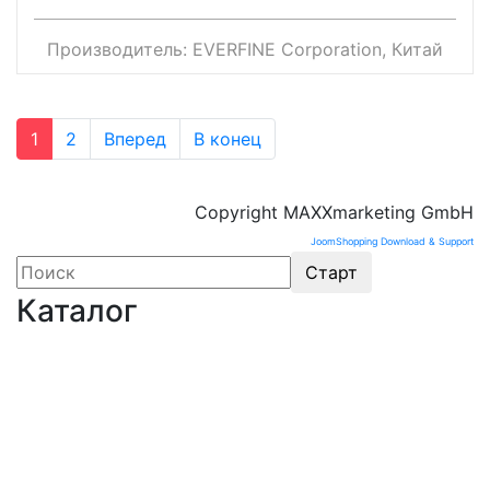
Производитель:
EVERFINE Corporation, Китай
1
2
Вперед
В конец
Copyright MAXXmarketing GmbH
JoomShopping Download & Support
Каталог
Оборудование для микроэлектроники. Печи.
Нанесение покрытий (1175)
Магнетронное напыление (141)
Плавильные печи (46)
Плазменное напыление (29)
Плазменный очиститель (63)