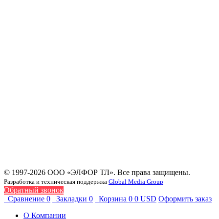
Корабельные камеры (32)
Камера для предотвращения лесных пожаров (12)
Камеры наблюдения (42)
Опорно-поворотные устройства (35)
Камеры видеонаблюдения (3)
Тепловизионные модули (115)
Модули видимого диапазона (12)
Комбинированные камеры (7)
Портативные камеры (5)
Панорамные камеры (9)
Инфракрасные модули, приборы ночного видения,
прицелы (12)
Телескопические мачты (224)
Оборудование для сбора и обработки данных,
дистанционного мониторинга (11)
ИК объективы (39)
Оборудование для микроэлектроники бывшее в
употреблении (31)
© 1997-2026 ООО «ЭЛФОР ТЛ». Все права защищены.
Разработка и техническая поддержка
Global Media Group
Обратный звонок
Сравнение
0
Закладки
0
Корзина
0
0 USD
Оформить заказ
О Компании