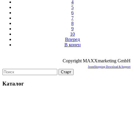
4
5
6
7
8
9
10
Вперед
В конец
Copyright MAXXmarketing GmbH
JoomShopping Download & Support
Каталог
Оборудование для микроэлектроники. Печи. Нанесение
покрытий (1175)
Магнетронное напыление (141)
Плавильные печи (46)
Плазменное напыление (29)
Плазменный очиститель (63)
Центрифуга для нанесения покрытий (60)
Термическое нанесение покрытий (48)