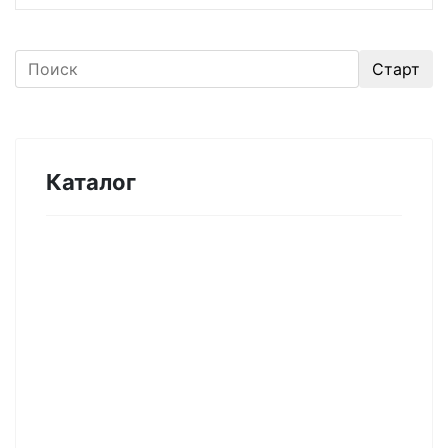
Каталог
Оборудование для микроэлектроники.
Печи. Нанесение покрытий (1175)
Магнетронное напыление (141)
Плавильные печи (46)
Плазменное напыление (29)
Плазменный очиститель (63)
Центрифуга для нанесения покрытий (60)
Термическое нанесение покрытий (48)
Система спрей-пиролиза (10)