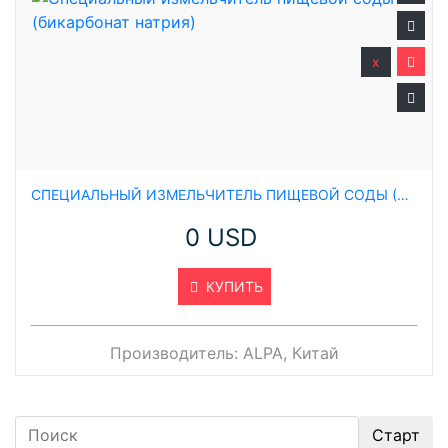
x
СПЕЦИАЛЬНЫЙ ИЗМЕЛЬЧИТЕЛЬ ПИЩЕВОЙ СОДЫ (БИКАРБОНАТ НАТРИЯ)
0 USD
КУПИТЬ
Производитель:
ALPA, Китай