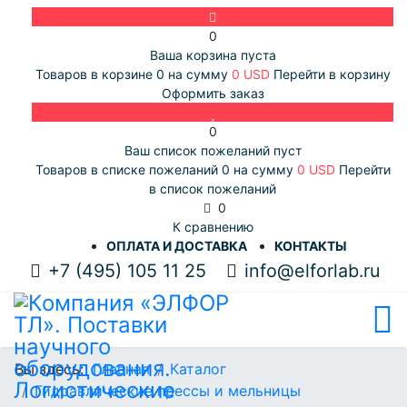
0
Ваша корзина пуста
Товаров в корзине
0
на сумму
0 USD
Перейти в корзину
Оформить заказ
0
Ваш список пожеланий пуст
Товаров в списке пожеланий
0
на сумму
0 USD
Перейти
в список пожеланий
0
К сравнению
ОПЛАТА И ДОСТАВКА
КОНТАКТЫ
+7 (495) 105 11 25
info@elforlab.ru
Вы здесь:
Главная
Каталог
Гидравлические прессы и мельницы