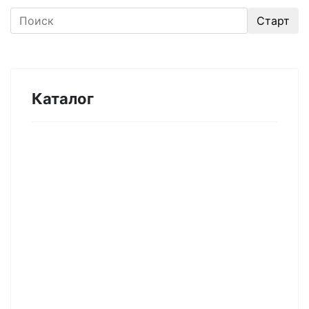
Каталог
Оборудование для микроэлектроники.
Печи. Нанесение покрытий (1175)
Магнетронное напыление (141)
Плавильные печи (46)
Плазменное напыление (29)
Плазменный очиститель (63)
Центрифуга для нанесения покрытий (60)
Термическое нанесение покрытий (48)
Система спрей-пиролиза (10)
Электропрядение нановолокон (19)
Трубчатые печи (60)