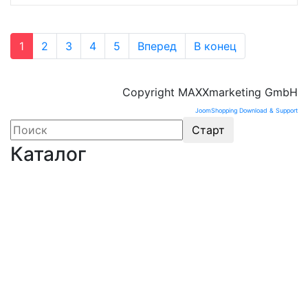
1
2
3
4
5
Вперед
В конец
Copyright MAXXmarketing GmbH
JoomShopping Download & Support
Каталог
Оборудование для микроэлектроники. Печи.
Нанесение покрытий (1175)
Магнетронное напыление (141)
Плавильные печи (46)
Плазменное напыление (29)
Плазменный очиститель (63)
Центрифуга для нанесения покрытий (60)
Термическое нанесение покрытий (48)
Система спрей-пиролиза (10)