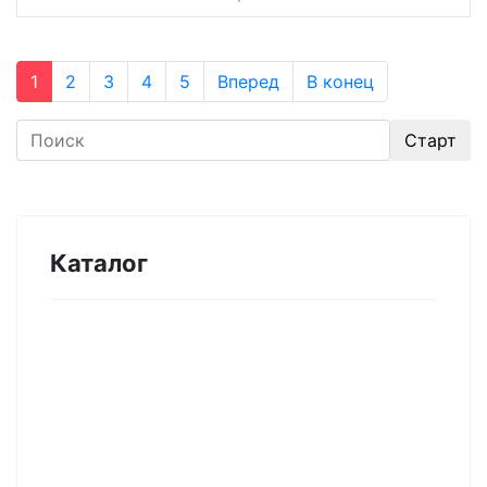
1
2
3
4
5
Вперед
В конец
Каталог
Оборудование для микроэлектроники.
Печи. Нанесение покрытий (1175)
Магнетронное напыление (141)
Плавильные печи (46)
Плазменное напыление (29)
Плазменный очиститель (63)
Центрифуга для нанесения покрытий (60)