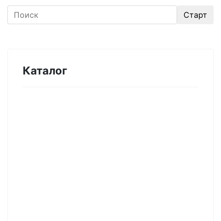
Каталог
Оборудование для микроэлектроники.
Печи. Нанесение покрытий (1175)
Магнетронное напыление (141)
Плавильные печи (46)
Плазменное напыление (29)
Плазменный очиститель (63)
Центрифуга для нанесения покрытий (60)
Термическое нанесение покрытий (48)
Система спрей-пиролиза (10)
Электропрядение нановолокон (19)
Трубчатые печи (60)