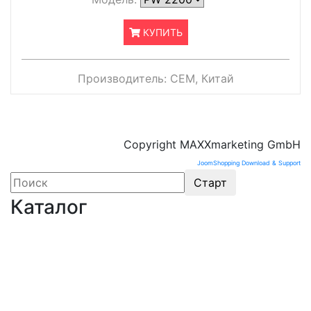
КУПИТЬ
Производитель:
CEM, Китай
Copyright MAXXmarketing GmbH
JoomShopping Download & Support
Каталог
Оборудование для микроэлектроники. Печи.
Нанесение покрытий (1175)
Магнетронное напыление (141)
Плавильные печи (46)
Плазменное напыление (29)
Плазменный очиститель (63)