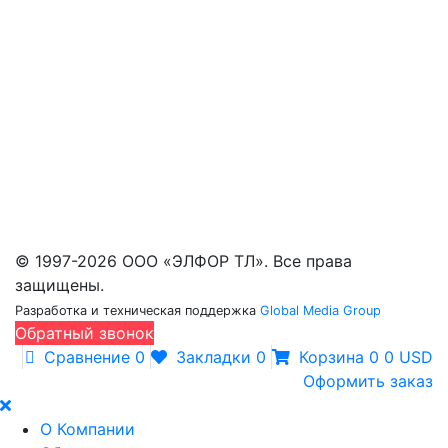
Портативные камеры (5)
Панорамные камеры (9)
Инфракрасные модули, приборы ночного
видения, прицелы (12)
Телескопические мачты (224)
Оборудование для сбора и обработки данных,
дистанционного мониторинга (11)
ИК объективы (39)
Оборудование для микроэлектроники бывшее
в употреблении (31)
© 1997-2026 ООО «ЭЛФОР ТЛ». Все права
защищены.
Разработка и техническая поддержка
Global Media Group
Обратный звонок
Сравнение
0
Закладки
0
Корзина
0
0 USD
Оформить заказ
О Компании