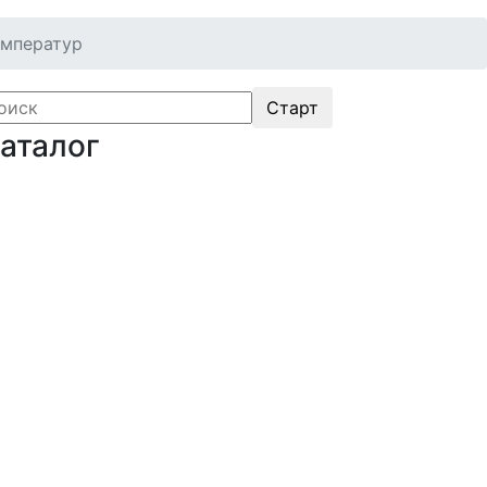
емператур
аталог
Оборудование для
икроэлектроники. Печи. Нанесение
окрытий (1175)
агнетронное напыление (141)
лавильные печи (46)
лазменное напыление (29)
лазменный очиститель (63)
Центрифуга для нанесения покрытий
60)
ермическое нанесение покрытий (48)
истема спрей-пиролиза (10)
лектропрядение нановолокон (19)
рубчатые печи (60)