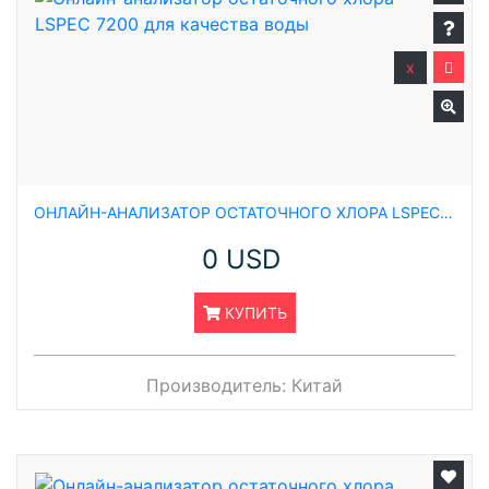
x
ОНЛАЙН-АНАЛИЗАТОР ОСТАТОЧНОГО ХЛОРА LSPEC 7200 ДЛЯ КАЧЕСТВА ВОДЫ
0 USD
КУПИТЬ
Производитель:
Китай