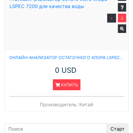
x
ОНЛАЙН-АНАЛИЗАТОР ОСТАТОЧНОГО ХЛОРА LSPEC 7200 ДЛЯ КАЧЕСТВА ВОДЫ
0 USD
КУПИТЬ
Производитель:
Китай