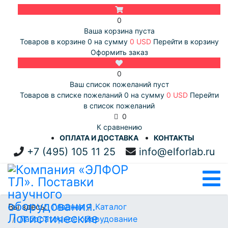
0
Ваша корзина пуста
Товаров в корзине
0
на сумму
0 USD
Перейти в корзину
Оформить заказ
0
Ваш список пожеланий пуст
Товаров в списке пожеланий
0
на сумму
0 USD
Перейти
в список пожеланий
0
К сравнению
ОПЛАТА И ДОСТАВКА
КОНТАКТЫ
+7 (495) 105 11 25
info@elforlab.ru
Вы здесь:
Главная
Каталог
Лабораторное оборудование