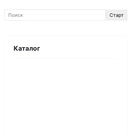
Каталог
Оборудование для микроэлектроники.
Печи. Нанесение покрытий (1175)
Магнетронное напыление (141)
Плавильные печи (46)
Плазменное напыление (29)
Плазменный очиститель (63)
Центрифуга для нанесения покрытий (60)
Термическое нанесение покрытий (48)
Система спрей-пиролиза (10)
Электропрядение нановолокон (19)