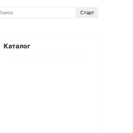
Каталог
Оборудование для
микроэлектроники. Печи.
Нанесение покрытий (1175)
Магнетронное напыление (141)
Плавильные печи (46)
Плазменное напыление (29)
Плазменный очиститель (63)
Центрифуга для нанесения
покрытий (60)
Термическое нанесение