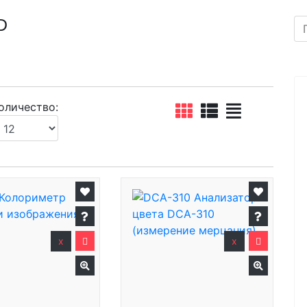
D
оличество:
x
x