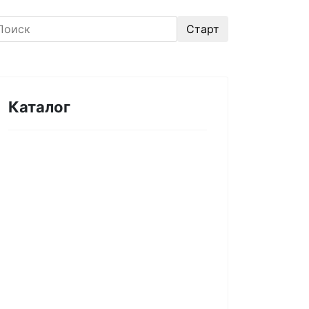
Каталог
Оборудование для
микроэлектроники. Печи.
Нанесение покрытий (1175)
Магнетронное напыление (141)
Плавильные печи (46)
Плазменное напыление (29)
Плазменный очиститель (63)
Центрифуга для нанесения
покрытий (60)
Термическое нанесение