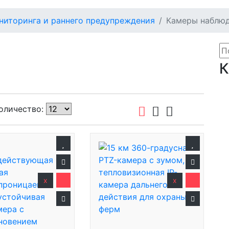
ниторинга и раннего предупреждения
Камеры наблю
К
м
п
оличество:
М
П
П
П
(
x
x
Т
С
Э
Т