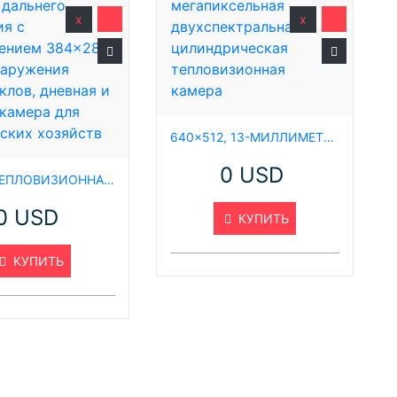
Ш
x
x
П
п
(
640×512, 13-МИЛЛИМЕТРОВАЯ, 4-МЕГАПИКСЕЛЬНАЯ ДВУХСПЕКТРАЛЬНАЯ ЦИЛИНДРИЧЕСКАЯ ТЕПЛОВИЗИОННАЯ КАМЕРА
0 USD
п
6,3 КМ ТЕПЛОВИЗИОННАЯ PTZ-КАМЕРА ДАЛЬНЕГО ДЕЙСТВИЯ С РАЗРЕШЕНИЕМ 384×288 ДЛЯ ОБНАРУЖЕНИЯ МОТОЦИКЛОВ, ДНЕВНАЯ И НОЧНАЯ КАМЕРА ДЛЯ ФЕРМЕРСКИХ ХОЗЯЙСТВ
0 USD
к
КУПИТЬ
п
КУПИТЬ
к
О
П