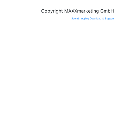
В
Copyright MAXXmarketing GmbH
к
JoomShopping Download & Support
т
А
М
И
Л
г
E
к
К
ц