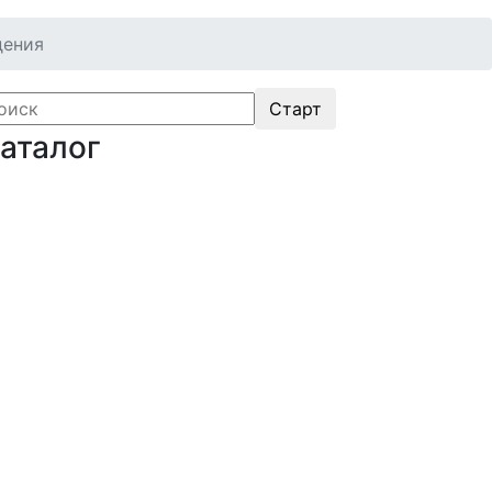
дения
аталог
Оборудование для
икроэлектроники. Печи. Нанесение
окрытий (1175)
агнетронное напыление (141)
лавильные печи (46)
лазменное напыление (29)
лазменный очиститель (63)
Центрифуга для нанесения покрытий
60)
ермическое нанесение покрытий (48)
истема спрей-пиролиза (10)
лектропрядение нановолокон (19)
рубчатые печи (60)