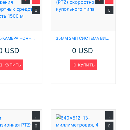
П
к
2 МП PTZ-КАМЕРА НОЧНОГО ВИДЕНИЯ С 72-КРАТНЫМ ЗУМОМ ДЛЯ ОБНАРУЖЕНИЯ ТРАНСПОРТНЫХ СРЕДСТВ, ДАЛЬНОСТЬ 1500 М
35ММ 2МП СИСТЕМА ВИДЕОНАБЛЮДЕНИЯ С ПОВОРОТНОЙ КАМЕРОЙ (PTZ) СКОРОСТНОГО КУПОЛЬНОГО ТИПА
М
М
0 USD
0 USD
КУПИТЬ
КУПИТЬ
(
М
х
М