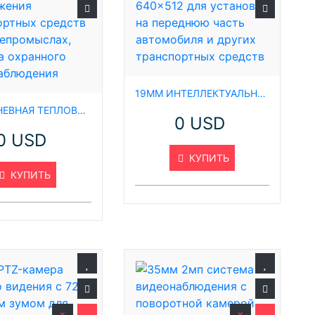
к
С
19ММ ИНТЕЛЛЕКТУАЛЬНАЯ ТЕПЛОВИЗИОННАЯ КАМЕРА С РАЗРЕШЕНИЕМ 640×512 ДЛЯ УСТАНОВКИ НА ПЕРЕДНЮЮ ЧАСТЬ АВТОМОБИЛЯ И ДРУГИХ ТРАНСПОРТНЫХ СРЕДСТВ
о
18 КМ ДНЕВНАЯ ТЕПЛОВИЗИОННАЯ PTZ-КАМЕРА ДАЛЬНЕГО ДЕЙСТВИЯ ДЛЯ ОБНАРУЖЕНИЯ ТРАНСПОРТНЫХ СРЕДСТВ НА НЕФТЕПРОМЫСЛАХ, СИСТЕМА ОХРАННОГО ВИДЕОНАБЛЮДЕНИЯ
И
0 USD
Б
0 USD
И
КУПИТЬ
С
КУПИТЬ
м
Н
М
М
О
x
x