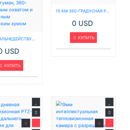
15 КМ 360-ГРАДУСНАЯ PTZ-КАМЕРА С ЗУМОМ, ТЕПЛОВИЗИОННАЯ IP-КАМЕРА ДАЛЬНЕГО ДЕЙСТВИЯ ДЛЯ ОХРАНЫ ФЕРМ
(
0 USD
м
КУПИТЬ
14-КМ ДАЛЬНЕДЕЙСТВУЮЩАЯ НАРУЖНАЯ ВОДОНЕПРОНИЦАЕМАЯ ПОГОДОУСТОЙЧИВАЯ PTZ-КАМЕРА С ПРОНИКНОВЕНИЕМ СКВОЗЬ ТУМАН, 360-ГРАДУСНЫМ ОХВАТОМ И 40-КРАТНЫМ ОПТИЧЕСКИМ ЗУМОМ
0 USD
м
Э
КУПИТЬ
п
п
П
П
Л
В
x
x
П