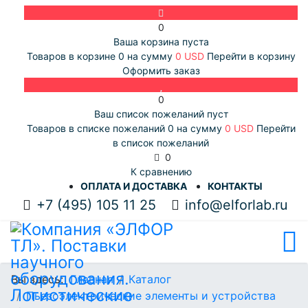
0
Ваша корзина пуста
Товаров в корзине
0
на сумму
0 USD
Перейти в корзину
Оформить заказ
0
Ваш список пожеланий пуст
Товаров в списке пожеланий
0
на сумму
0 USD
Перейти
в список пожеланий
0
К сравнению
ОПЛАТА И ДОСТАВКА
КОНТАКТЫ
+7 (495) 105 11 25
info@elforlab.ru
Вы здесь:
Главная
Каталог
Пьезоэлектрические элементы и устройства