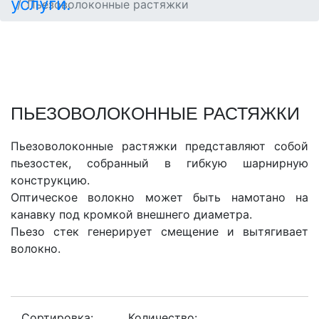
Пьезоволоконные растяжки
ПЬЕЗОВОЛОКОННЫЕ РАСТЯЖКИ
Пьезоволоконные растяжки представляют собой
пьезостек, собранный в гибкую шарнирную
конструкцию.
Оптическое волокно может быть намотано на
канавку под кромкой внешнего диаметра.
Пьезо стек генерирует смещение и вытягивает
волокно.
Сортировка:
Количество: