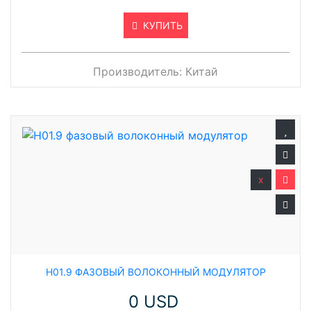
КУПИТЬ
Производитель:
Китай
x
H01.9 ФАЗОВЫЙ ВОЛОКОННЫЙ МОДУЛЯТОР
0 USD