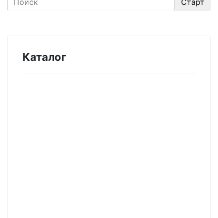
Каталог
Оборудование для микроэлектроники.
Печи. Нанесение покрытий (1175)
Магнетронное напыление (141)
Плавильные печи (46)
Плазменное напыление (29)
Плазменный очиститель (63)
Центрифуга для нанесения покрытий (60)
Термическое нанесение покрытий (48)
Система спрей-пиролиза (10)
Электропрядение нановолокон (19)
Трубчатые печи (60)
Химическое парофазное осаждение CVD