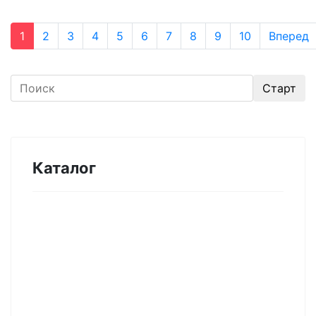
1
2
3
4
5
6
7
8
9
10
Вперед
Каталог
Оборудование для микроэлектроники.
Печи. Нанесение покрытий (1175)
Магнетронное напыление (141)
Плавильные печи (46)
Плазменное напыление (29)
Плазменный очиститель (63)
Центрифуга для нанесения покрытий (60)