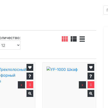
оличество:
x
x