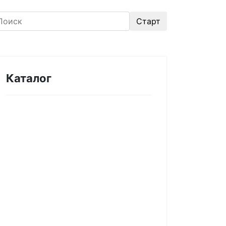
Каталог
Оборудование для
микроэлектроники. Печи.
Нанесение покрытий (1175)
Магнетронное напыление (141)
Плавильные печи (46)
Плазменное напыление (29)
Плазменный очиститель (63)
Центрифуга для нанесения
покрытий (60)
Термическое нанесение